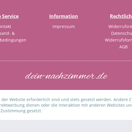
 Service
Information
Rechtlic
ontakt
Impressum
Widerrufsre
sand- &
Datenschu
sbedingungen
Widerrufsfor
AGB
dein-naehzimmer.de
Copyright 2018
 der Website erforderlich sind und stets gesetzt werden. Andere C
ehrwertsteuer zzgl.
Versandkosten
und ggf. Nachnahmegebühren, we
irektwerbung dienen oder die Interaktion mit anderen Websites un
r Zustimmung gesetzt.
WIDERRUF ERKLÄREN