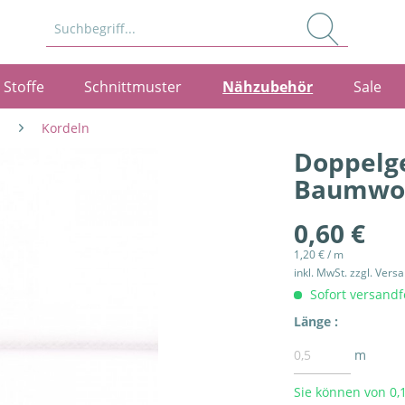
Stoffe
Schnittmuster
Nähzubehör
Sale
Kordeln
Doppelg
Baumwoll
0,60 €
1,20 € / m
inkl. MwSt.
zzgl. Vers
Sofort versandfe
Länge :
m
Sie können von 0,