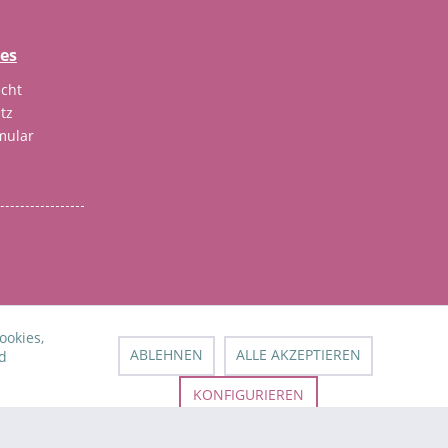
hes
cht
tz
mular
ookies,
nn nicht anders beschrieben
ABLEHNEN
ALLE AKZEPTIEREN
d
KONFIGURIEREN