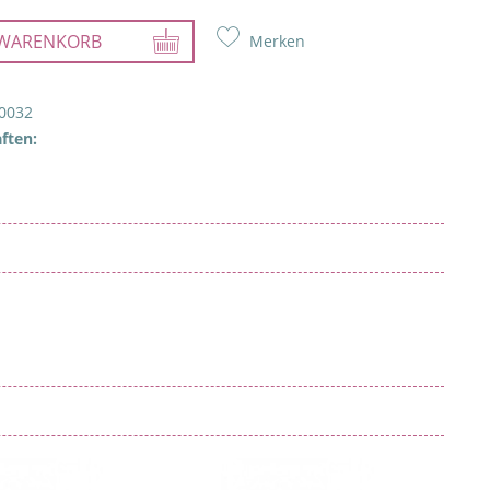
WARENKORB
Merken
0032
ften: