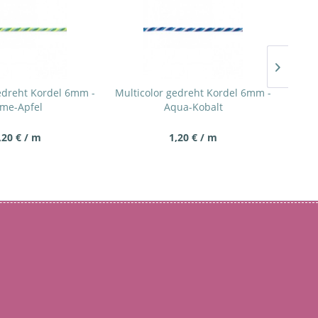
edreht Kordel 6mm -
Multicolor gedreht Kordel 6mm -
Dick
ime-Apfel
Aqua-Kobalt
,20 € / m
1,20 € / m