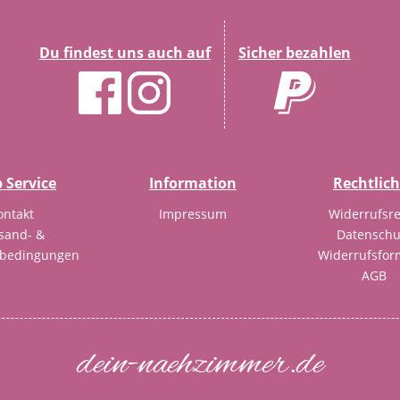
Du findest uns auch auf
Sicher bezahlen
 Service
Information
Rechtlic
ontakt
Impressum
Widerrufsre
sand- &
Datenschu
sbedingungen
Widerrufsfor
AGB
dein-naehzimmer.de