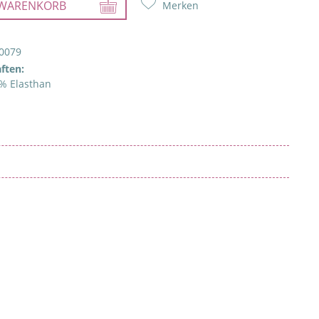
WARENKORB
Merken
0079
ften:
% Elasthan