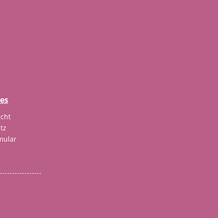
hes
cht
tz
mular