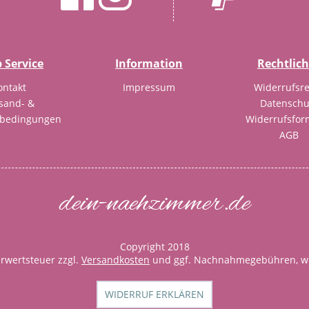
 Service
Information
Rechtlic
ontakt
Impressum
Widerrufsre
sand- &
Datenschu
sbedingungen
Widerrufsfor
AGB
dein-naehzimmer.de
Copyright 2018
ehrwertsteuer zzgl.
Versandkosten
und ggf. Nachnahmegebühren, we
WIDERRUF ERKLÄREN