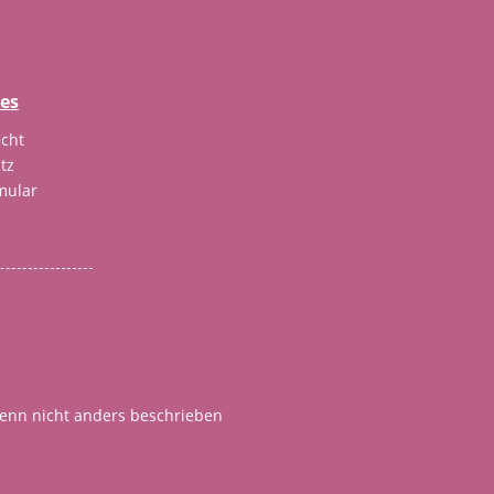
hes
cht
tz
mular
nn nicht anders beschrieben