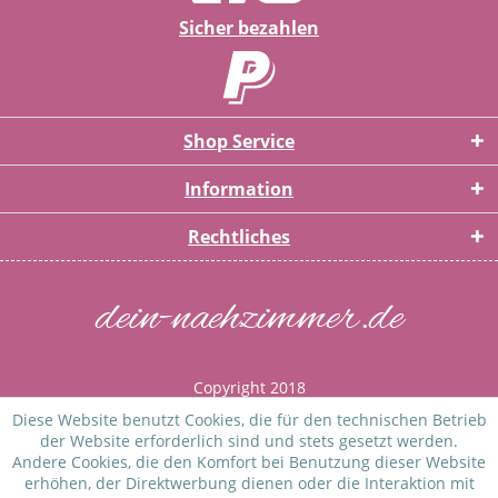
Sicher bezahlen
Shop Service
Information
Rechtliches
dein-naehzimmer.de
Copyright 2018
* Alle Preise inkl. gesetzl. Mehrwertsteuer zzgl.
Versandkosten
Diese Website benutzt Cookies, die für den technischen Betrieb
und ggf. Nachnahmegebühren, wenn nicht anders beschrieben
der Website erforderlich sind und stets gesetzt werden.
Andere Cookies, die den Komfort bei Benutzung dieser Website
erhöhen, der Direktwerbung dienen oder die Interaktion mit
WIDERRUF ERKLÄREN