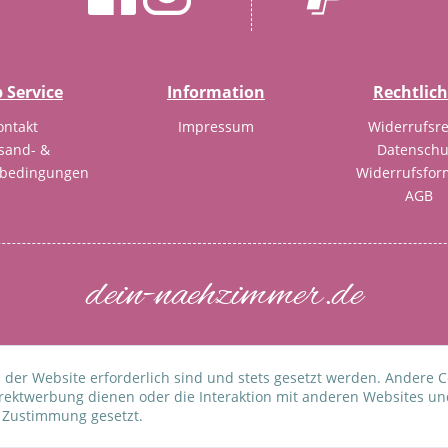
 Service
Information
Rechtlic
ontakt
Impressum
Widerrufsre
sand- &
Datenschu
sbedingungen
Widerrufsfor
AGB
dein-naehzimmer.de
Copyright 2018
ehrwertsteuer zzgl.
Versandkosten
und ggf. Nachnahmegebühren, we
 der Website erforderlich sind und stets gesetzt werden. Andere C
irektwerbung dienen oder die Interaktion mit anderen Websites un
r Zustimmung gesetzt.
WIDERRUF ERKLÄREN