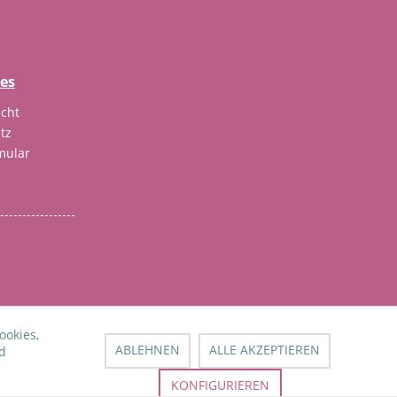
hes
cht
tz
mular
nn nicht anders beschrieben
ookies,
ABLEHNEN
ALLE AKZEPTIEREN
d
KONFIGURIEREN