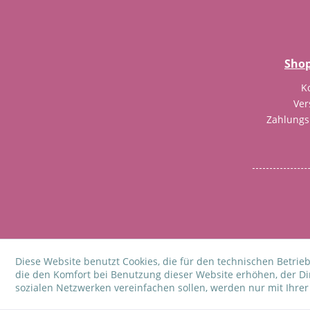
Shop
K
Ver
Zahlung
* Alle Preise inkl. gesetzl. M
Diese Website benutzt Cookies, die für den technischen Betrieb
die den Komfort bei Benutzung dieser Website erhöhen, der D
sozialen Netzwerken vereinfachen sollen, werden nur mit Ihre